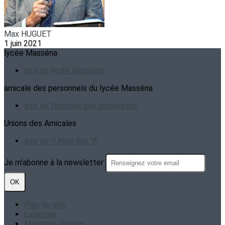
Max HUGUET
1 juin 2021
lycée Masséna
site du lycée Masséna
amicale des personnels du lycée Masséna
site de l'amicale des personnels
Unions des Amicales
site de l'Union des "A"
Je m'abonne à la newsletter
OK
Plan du site
Licences
Mentions légales