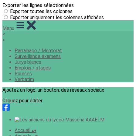
Exporter les lignes sélectionnées
Exporter toutes les colonnes
Exporter uniquement les colonnes affichées
Menu
<
>
Parrainage / Mentorat
Surveillance examens
Jurys blancs
Emplois / stages
Bourses
Verbatim
Ajoutez un logo, un bouton, des réseaux sociaux
Cliquez pour éditer
Accueil
▴
▾