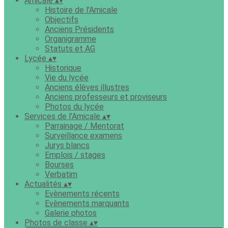
Amicale
▴
▾
Histoire de l'Amicale
Objectifs
Anciens Présidents
Organigramme
Statuts et AG
Lycée
▴
▾
Historique
Vie du lycée
Anciens élèves illustres
Anciens professeurs et proviseurs
Photos du lycée
Services de l'Amicale
▴
▾
Parrainage / Mentorat
Surveillance examens
Jurys blancs
Emplois / stages
Bourses
Verbatim
Actualités
▴
▾
Evènements récents
Evènements marquants
Galerie photos
Photos de classe
▴
▾