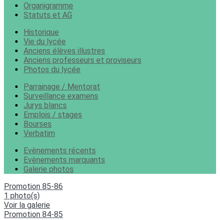
Organigramme
Statuts et AG
Historique
Vie du lycée
Anciens élèves illustres
Anciens professeurs et proviseurs
Photos du lycée
Parrainage / Mentorat
Surveillance examens
Jurys blancs
Emplois / stages
Bourses
Verbatim
Evènements récents
Evènements marquants
Galerie photos
Promotion 85-86
1 photo(s)
Voir la galerie
Promotion 84-85