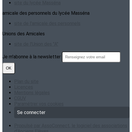
site du lycée Masséna
amicale des personnels du lycée Masséna
site de l'amicale des personnels
Unions des Amicales
site de l'Union des "A"
Je m'abonne à la newsletter
OK
Plan du site
Licences
Mentions légales
CGUV
Paramétrer vos cookies
Se connecter
Propulsé par AssoConnect, le logiciel des associations
d'Anciens Elèves