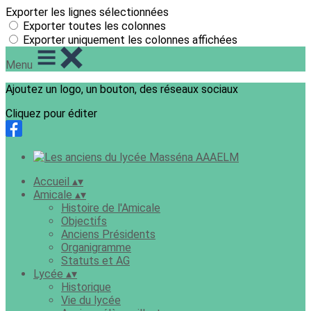
Exporter les lignes sélectionnées
Exporter toutes les colonnes
Exporter uniquement les colonnes affichées
Menu
Ajoutez un logo, un bouton, des réseaux sociaux
Cliquez pour éditer
Accueil
▴
▾
Amicale
▴
▾
Histoire de l'Amicale
Objectifs
Anciens Présidents
Organigramme
Statuts et AG
Lycée
▴
▾
Historique
Vie du lycée