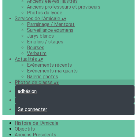
Anciens élèves illustres
Anciens professeurs et proviseurs
Photos du lycée
Services de l'Amicale
▴
▾
Parrainage / Mentorat
Surveillance examens
Jurys blancs
Emplois / stages
Bourses
Verbatim
Actualités
▴
▾
Evènements récents
Evènements marquants
Galerie photos
Photos de classe
▴
▾
adhésion
Se connecter
Histoire de l'Amicale
Objectifs
Anciens Présidents