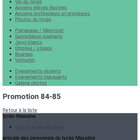
Vie du lycée
Anciens élèves illustres
Anciens professeurs et proviseurs
Photos du lycée
Parrainage / Mentorat
Surveillance examens
Jurys blancs
Emplois / stages
Bourses
Verbatim
Evènements récents
Evènements marquants
Galerie photos
Promotion 84-85
Retour à la liste
lycée Masséna
site du lycée Masséna
amicale des personnels du lycée Masséna