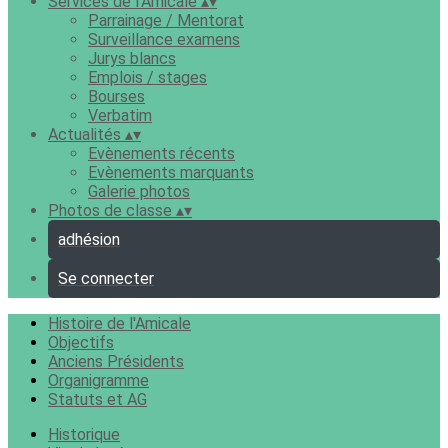
Services de l'Amicale
▴
▾
Parrainage / Mentorat
Surveillance examens
Jurys blancs
Emplois / stages
Bourses
Verbatim
Actualités
▴
▾
Evènements récents
Evènements marquants
Galerie photos
Photos de classe
▴
▾
adhésion
Se connecter
Histoire de l'Amicale
Objectifs
Anciens Présidents
Organigramme
Statuts et AG
Historique