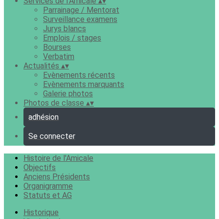
Services de l'Amicale
▴
▾
Parrainage / Mentorat
Surveillance examens
Jurys blancs
Emplois / stages
Bourses
Verbatim
Actualités
▴
▾
Evènements récents
Evènements marquants
Galerie photos
Photos de classe
▴
▾
adhésion
Se connecter
Histoire de l'Amicale
Objectifs
Anciens Présidents
Organigramme
Statuts et AG
Historique