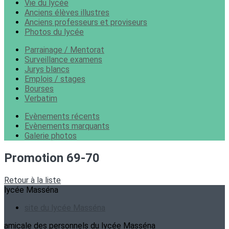
Vie du lycée
Anciens élèves illustres
Anciens professeurs et proviseurs
Photos du lycée
Parrainage / Mentorat
Surveillance examens
Jurys blancs
Emplois / stages
Bourses
Verbatim
Evènements récents
Evènements marquants
Galerie photos
Promotion 69-70
Retour à la liste
lycée Masséna
site du lycée Masséna
amicale des personnels du lycée Masséna