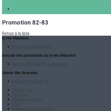
Promotion 82-83
Retour à la liste
lycée Masséna
site du lycée Masséna
amicale des personnels du lycée Masséna
site de l'amicale des personnels
Unions des Amicales
site de l'Union des "A"
Plan du site
Licences
Mentions légales
CGUV
Paramétrer vos cookies