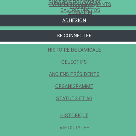
EMPLOIS / STAGES
PHOTOS DE CLASSE
▴
▾
EVÈNEMENTS MARQUANTS
BOURSES
GALERIE PHOTOS
VERBATIM
ADHÉSION
SE CONNECTER
HISTOIRE DE L'AMICALE
OBJECTIFS
ANCIENS PRÉSIDENTS
ORGANIGRAMME
STATUTS ET AG
HISTORIQUE
VIE DU LYCÉE