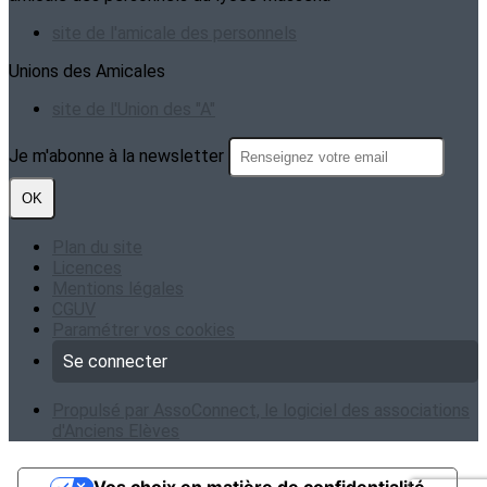
site de l'amicale des personnels
Unions des Amicales
site de l'Union des "A"
Je m'abonne à la newsletter
OK
Plan du site
Licences
Mentions légales
CGUV
Paramétrer vos cookies
Se connecter
Propulsé par AssoConnect, le logiciel des associations
d'Anciens Elèves
Vos choix en matière de confidentialité