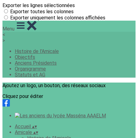
Exporter les lignes sélectionnées
Exporter toutes les colonnes
Exporter uniquement les colonnes affichées
Menu
<
>
Histoire de l'Amicale
Objectifs
Anciens Présidents
Organigramme
Statuts et AG
Ajoutez un logo, un bouton, des réseaux sociaux
Cliquez pour éditer
Accueil
▴
▾
Amicale
▴
▾