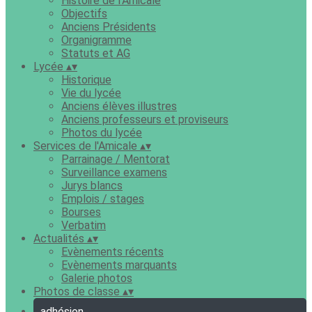
Histoire de l'Amicale
Objectifs
Anciens Présidents
Organigramme
Statuts et AG
Lycée
▴
▾
Historique
Vie du lycée
Anciens élèves illustres
Anciens professeurs et proviseurs
Photos du lycée
Services de l'Amicale
▴
▾
Parrainage / Mentorat
Surveillance examens
Jurys blancs
Emplois / stages
Bourses
Verbatim
Actualités
▴
▾
Evènements récents
Evènements marquants
Galerie photos
Photos de classe
▴
▾
adhésion