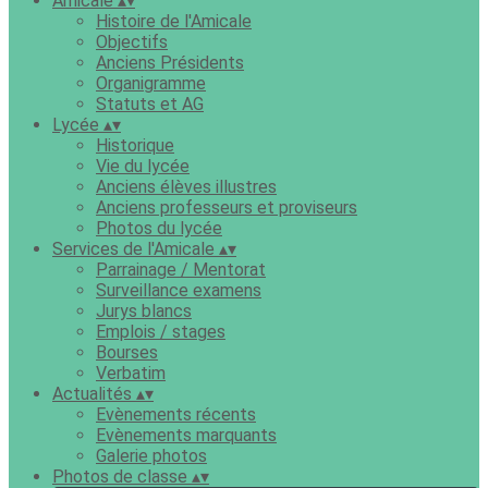
Amicale
▴
▾
Histoire de l'Amicale
Objectifs
Anciens Présidents
Organigramme
Statuts et AG
Lycée
▴
▾
Historique
Vie du lycée
Anciens élèves illustres
Anciens professeurs et proviseurs
Photos du lycée
Services de l'Amicale
▴
▾
Parrainage / Mentorat
Surveillance examens
Jurys blancs
Emplois / stages
Bourses
Verbatim
Actualités
▴
▾
Evènements récents
Evènements marquants
Galerie photos
Photos de classe
▴
▾