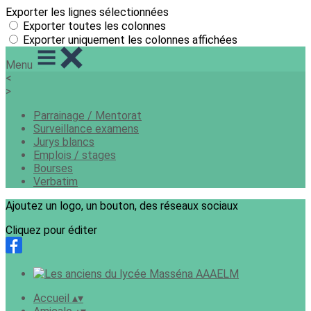
Exporter les lignes sélectionnées
Exporter toutes les colonnes
Exporter uniquement les colonnes affichées
Menu
<
>
Parrainage / Mentorat
Surveillance examens
Jurys blancs
Emplois / stages
Bourses
Verbatim
Ajoutez un logo, un bouton, des réseaux sociaux
Cliquez pour éditer
Accueil
▴
▾