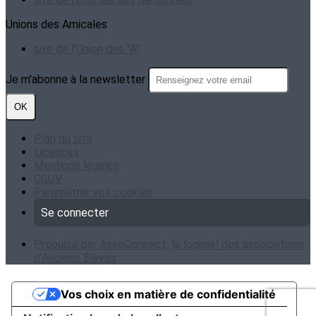
Unions des Amicales
site de l'Union des "A"
Je m'abonne à la newsletter
OK
Plan du site
Licences
Mentions légales
CGUV
Paramétrer vos cookies
Se connecter
Propulsé par AssoConnect, le logiciel des associations
d'Anciens Elèves
Vos choix en matière de confidentialité