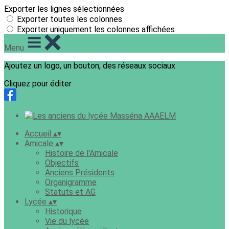
Exporter les lignes sélectionnées
Exporter toutes les colonnes
Exporter uniquement les colonnes affichées
Menu
Ajoutez un logo, un bouton, des réseaux sociaux
Cliquez pour éditer
Accueil
▴
▾
Amicale
▴
▾
Histoire de l'Amicale
Objectifs
Anciens Présidents
Organigramme
Statuts et AG
Lycée
▴
▾
Historique
Vie du lycée