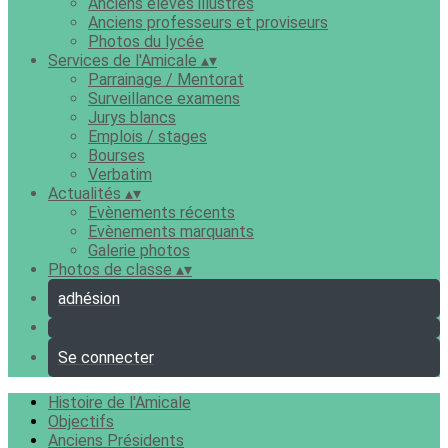
Anciens élèves illustres
Anciens professeurs et proviseurs
Photos du lycée
Services de l'Amicale
▴
▾
Parrainage / Mentorat
Surveillance examens
Jurys blancs
Emplois / stages
Bourses
Verbatim
Actualités
▴
▾
Evènements récents
Evènements marquants
Galerie photos
Photos de classe
▴
▾
adhésion
Se connecter
Histoire de l'Amicale
Objectifs
Anciens Présidents