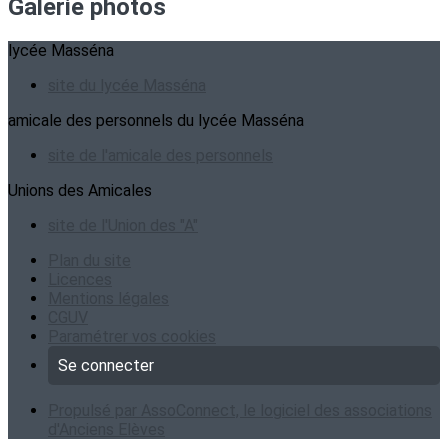
Galerie photos
lycée Masséna
site du lycée Masséna
amicale des personnels du lycée Masséna
site de l'amicale des personnels
Unions des Amicales
site de l'Union des "A"
Plan du site
Licences
Mentions légales
CGUV
Paramétrer vos cookies
Se connecter
Propulsé par AssoConnect, le logiciel des associations
d'Anciens Elèves