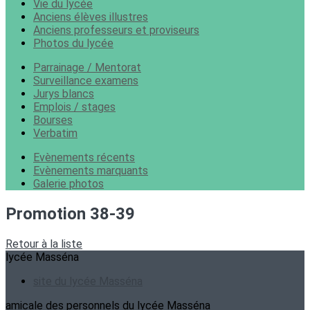
Vie du lycée
Anciens élèves illustres
Anciens professeurs et proviseurs
Photos du lycée
Parrainage / Mentorat
Surveillance examens
Jurys blancs
Emplois / stages
Bourses
Verbatim
Evènements récents
Evènements marquants
Galerie photos
Promotion 38-39
Retour à la liste
lycée Masséna
site du lycée Masséna
amicale des personnels du lycée Masséna