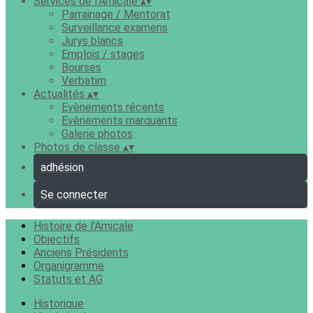
Services de l'Amicale
▴
▾
Parrainage / Mentorat
Surveillance examens
Jurys blancs
Emplois / stages
Bourses
Verbatim
Actualités
▴
▾
Evènements récents
Evènements marquants
Galerie photos
Photos de classe
▴
▾
adhésion
Se connecter
Histoire de l'Amicale
Objectifs
Anciens Présidents
Organigramme
Statuts et AG
Historique