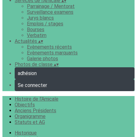
Services de l'Amicale
▴
▾
Parrainage / Mentorat
Surveillance examens
Jurys blancs
Emplois / stages
Bourses
Verbatim
Actualités
▴
▾
Evènements récents
Evènements marquants
Galerie photos
Photos de classe
▴
▾
adhésion
Se connecter
Histoire de l'Amicale
Objectifs
Anciens Présidents
Organigramme
Statuts et AG
Historique