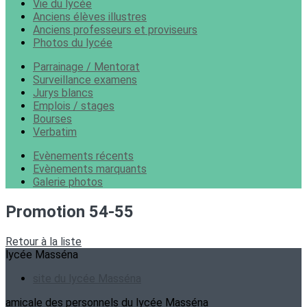
Vie du lycée
Anciens élèves illustres
Anciens professeurs et proviseurs
Photos du lycée
Parrainage / Mentorat
Surveillance examens
Jurys blancs
Emplois / stages
Bourses
Verbatim
Evènements récents
Evènements marquants
Galerie photos
Promotion 54-55
Retour à la liste
lycée Masséna
site du lycée Masséna
amicale des personnels du lycée Masséna