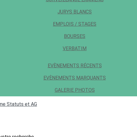
JURYS BLANCS
EMPLOIS / STAGES
BOURSES
VERBATIM
EVÈNEMENTS RÉCENTS
EVÈNEMENTS MARQUANTS
GALERIE PHOTOS
mme
Statuts et AG
 votre recherche.