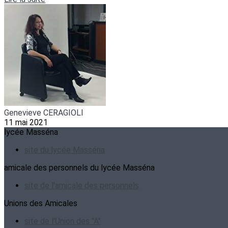
Genevieve CERAGIOLI
11 mai 2021
lycée Masséna
site du lycée Masséna
amicale des personnels du lycée Masséna
site de l'amicale des personnels
Unions des Amicales
site de l'Union des "A"