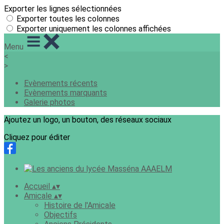
Exporter les lignes sélectionnées
Exporter toutes les colonnes
Exporter uniquement les colonnes affichées
Menu
<
>
Evènements récents
Evènements marquants
Galerie photos
Ajoutez un logo, un bouton, des réseaux sociaux
Cliquez pour éditer
Accueil
▴
▾
Amicale
▴
▾
Histoire de l'Amicale
Objectifs