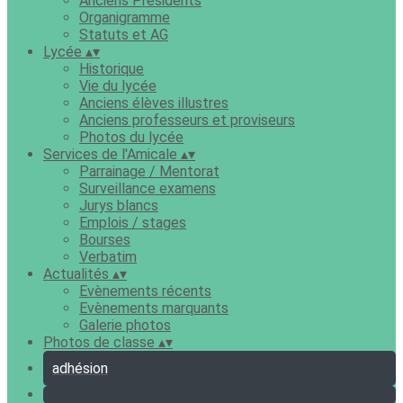
Anciens Présidents
Organigramme
Statuts et AG
Lycée
▴
▾
Historique
Vie du lycée
Anciens élèves illustres
Anciens professeurs et proviseurs
Photos du lycée
Services de l'Amicale
▴
▾
Parrainage / Mentorat
Surveillance examens
Jurys blancs
Emplois / stages
Bourses
Verbatim
Actualités
▴
▾
Evènements récents
Evènements marquants
Galerie photos
Photos de classe
▴
▾
adhésion