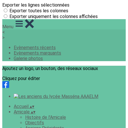
Exporter les lignes sélectionnées
Exporter toutes les colonnes
Exporter uniquement les colonnes affichées
Menu
<
>
Evènements récents
Evènements marquants
Galerie photos
Ajoutez un logo, un bouton, des réseaux sociaux
Cliquez pour éditer
Accueil
▴
▾
Amicale
▴
▾
Histoire de l'Amicale
Objectifs