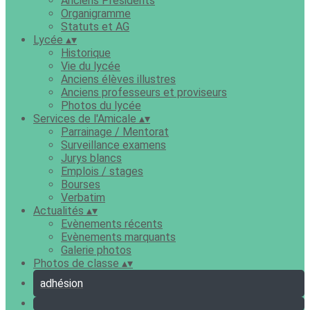
Anciens Présidents
Organigramme
Statuts et AG
Lycée
▴
▾
Historique
Vie du lycée
Anciens élèves illustres
Anciens professeurs et proviseurs
Photos du lycée
Services de l'Amicale
▴
▾
Parrainage / Mentorat
Surveillance examens
Jurys blancs
Emplois / stages
Bourses
Verbatim
Actualités
▴
▾
Evènements récents
Evènements marquants
Galerie photos
Photos de classe
▴
▾
adhésion