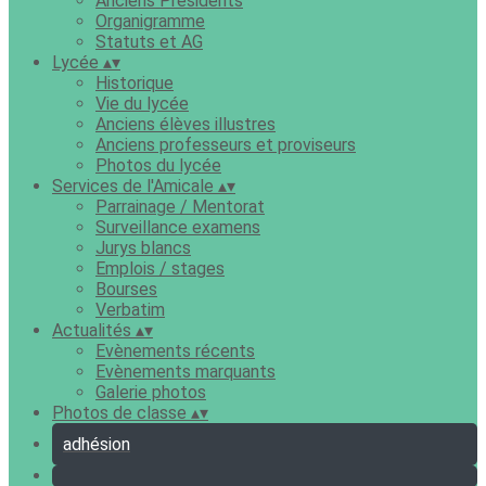
Anciens Présidents
Organigramme
Statuts et AG
Lycée
▴
▾
Historique
Vie du lycée
Anciens élèves illustres
Anciens professeurs et proviseurs
Photos du lycée
Services de l'Amicale
▴
▾
Parrainage / Mentorat
Surveillance examens
Jurys blancs
Emplois / stages
Bourses
Verbatim
Actualités
▴
▾
Evènements récents
Evènements marquants
Galerie photos
Photos de classe
▴
▾
adhésion