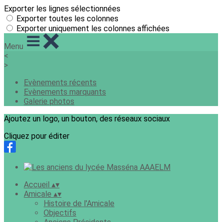
Exporter les lignes sélectionnées
Exporter toutes les colonnes
Exporter uniquement les colonnes affichées
Menu
<
>
Evènements récents
Evènements marquants
Galerie photos
Ajoutez un logo, un bouton, des réseaux sociaux
Cliquez pour éditer
Accueil
▴
▾
Amicale
▴
▾
Histoire de l'Amicale
Objectifs