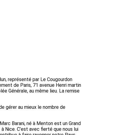
lun, représenté par Le Cougourdon
ssement de Paris, 71 avenue Henri martin
ée Générale, au même lieu. La remise
n de gérer au mieux le nombre de
 Marc Barani, né à Menton est un Grand
 à Nice. C’est avec fierté que nous lui
ontribue à faire rayonner notre Pays