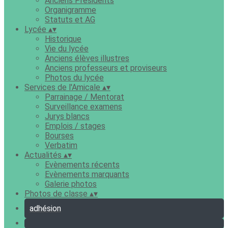
Anciens Présidents
Organigramme
Statuts et AG
Lycée
▴
▾
Historique
Vie du lycée
Anciens élèves illustres
Anciens professeurs et proviseurs
Photos du lycée
Services de l'Amicale
▴
▾
Parrainage / Mentorat
Surveillance examens
Jurys blancs
Emplois / stages
Bourses
Verbatim
Actualités
▴
▾
Evènements récents
Evènements marquants
Galerie photos
Photos de classe
▴
▾
adhésion