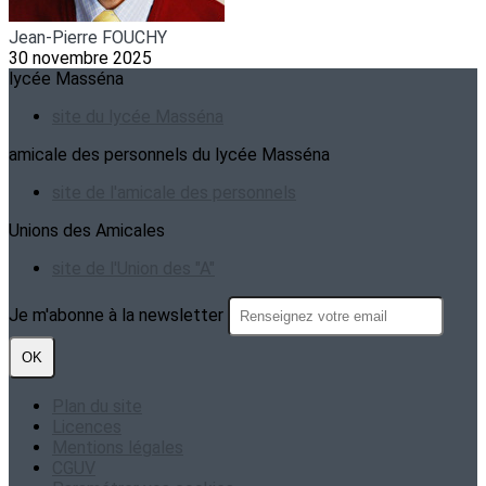
Jean-Pierre FOUCHY
30 novembre 2025
lycée Masséna
site du lycée Masséna
amicale des personnels du lycée Masséna
site de l'amicale des personnels
Unions des Amicales
site de l'Union des "A"
Je m'abonne à la newsletter
OK
Plan du site
Licences
Mentions légales
CGUV