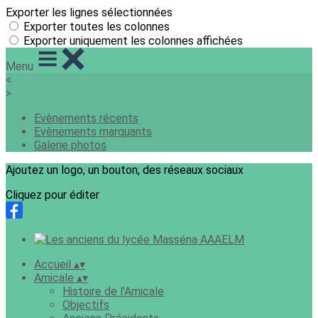
Exporter les lignes sélectionnées
Exporter toutes les colonnes
Exporter uniquement les colonnes affichées
Menu
<
>
Evènements récents
Evènements marquants
Galerie photos
Ajoutez un logo, un bouton, des réseaux sociaux
Cliquez pour éditer
Accueil
▴
▾
Amicale
▴
▾
Histoire de l'Amicale
Objectifs