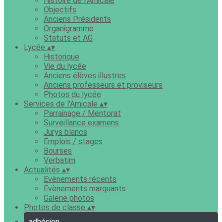
Histoire de l'Amicale
Objectifs
Anciens Présidents
Organigramme
Statuts et AG
Lycée
▴
▾
Historique
Vie du lycée
Anciens élèves illustres
Anciens professeurs et proviseurs
Photos du lycée
Services de l'Amicale
▴
▾
Parrainage / Mentorat
Surveillance examens
Jurys blancs
Emplois / stages
Bourses
Verbatim
Actualités
▴
▾
Evènements récents
Evènements marquants
Galerie photos
Photos de classe
▴
▾
adhésion