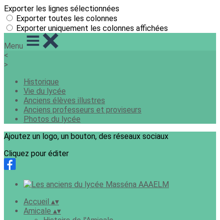
Exporter les lignes sélectionnées
Exporter toutes les colonnes
Exporter uniquement les colonnes affichées
Menu
<
>
Historique
Vie du lycée
Anciens élèves illustres
Anciens professeurs et proviseurs
Photos du lycée
Ajoutez un logo, un bouton, des réseaux sociaux
Cliquez pour éditer
Accueil
▴
▾
Amicale
▴
▾