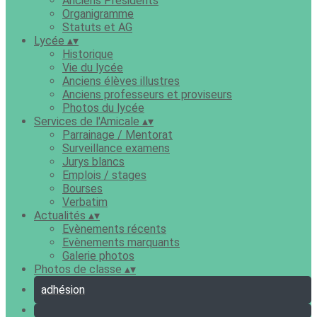
Anciens Présidents
Organigramme
Statuts et AG
Lycée
▴
▾
Historique
Vie du lycée
Anciens élèves illustres
Anciens professeurs et proviseurs
Photos du lycée
Services de l'Amicale
▴
▾
Parrainage / Mentorat
Surveillance examens
Jurys blancs
Emplois / stages
Bourses
Verbatim
Actualités
▴
▾
Evènements récents
Evènements marquants
Galerie photos
Photos de classe
▴
▾
adhésion