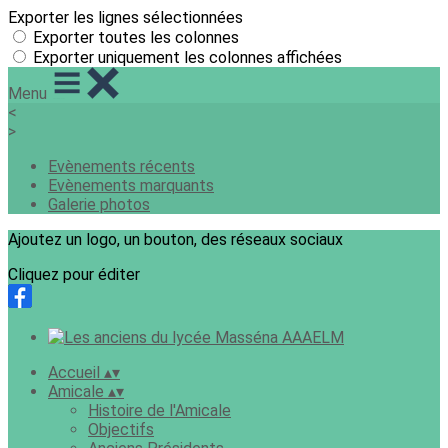
Exporter les lignes sélectionnées
Exporter toutes les colonnes
Exporter uniquement les colonnes affichées
Menu
<
>
Evènements récents
Evènements marquants
Galerie photos
Ajoutez un logo, un bouton, des réseaux sociaux
Cliquez pour éditer
Accueil
▴
▾
Amicale
▴
▾
Histoire de l'Amicale
Objectifs