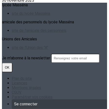
30 novembre 2025
lycée Masséna
site du lycée Masséna
amicale des personnels du lycée Masséna
site de l'amicale des personnels
Unions des Amicales
site de l'Union des "A"
Je m'abonne à la newsletter
OK
Plan du site
Licences
Mentions légales
CGUV
Paramétrer vos cookies
Se connecter