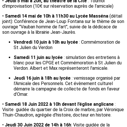
•
Jeudi 5 mai à 20h, au théâtre de la Cité
: Tournoi
d’improvisation (10€ sur réservation auprès de l’amicale)
•
Samedi 14 mai de 10h à 11h30 au Lycée Masséna
(détail
joint): Conférence de Jean-Loup Fontana sur le thème de son
ouvrage "Vauban homme de l'art", suivie de la dédicace de
son ouvrage à la librairie Jean-Jaurès.
Vendredi 10 juin à 10h au lycée
: Commémoration de
St Julien du Verdon
Samedi 11 juin au lycée
: simulation des entretiens à
blanc pour les CPGE et Commémoration à St Julien du
Verdon. Albert et Max représenteront l'amicale.
Jeudi 16 juin à 18h au lycée
: vernissage organisé par
l’Amicale des Personnels. Cet évènement culturel
démarre la campagne de collecte de fonds en faveur
d’Omar.
•
Samedi 18
Juin 2022
à 10h devant l’église anglicane
:
Visite guidée du quartier de la Croix de marbre, par Véronique
Thuin-Chaudron, agrégée d’histoire, docteur en histoire.
•
Jeudi 30 Juin 2022 de 14h à 16h
: Visite guidée de la