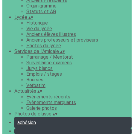
Anciens Présidents
Organigramme
Statuts et AG
Lycée
▴
▾
Historique
Vie du lycée
Anciens élèves illustres
Anciens professeurs et proviseurs
Photos du lycée
Services de l'Amicale
▴
▾
Parrainage / Mentorat
Surveillance examens
Jurys blancs
Emplois / stages
Bourses
Verbatim
Actualités
▴
▾
Evènements récents
Evènements marquants
Galerie photos
Photos de classe
▴
▾
adhésion