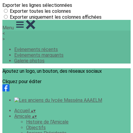
Exporter les lignes sélectionnées
Exporter toutes les colonnes
Exporter uniquement les colonnes affichées
Menu
<
>
Evènements récents
Evènements marquants
Galerie photos
Ajoutez un logo, un bouton, des réseaux sociaux
Cliquez pour éditer
Accueil
▴
▾
Amicale
▴
▾
Histoire de l'Amicale
Objectifs