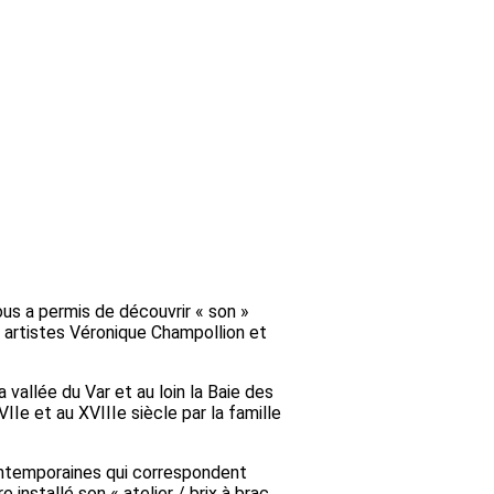
ous a permis de découvrir « son »
 artistes Véronique Champollion et
 vallée du Var et au loin la Baie des
e et au XVIIIe siècle par la famille
contemporaines qui correspondent
installé son « atelier / brix à brac