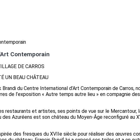
d'Art Contemporain
VILLAGE DE CARROS
TÉ UN BEAU CHÂTEAU
k Brandi du Centre International d’Art Contemporain de Carros, n
res de l’exposition « Autre temps autre lieu » en compagnie des
s restaurants et artistes, ses points de vue sur le Mercantour, la
u des Azuréens est son château du Moyen-Âge reconfiguré au XVII
inspirée des fresques du XVIIe siècle pour réaliser des œuvres 
s du château. Francis Puivif lui a exposé ses toiles et a en outre 