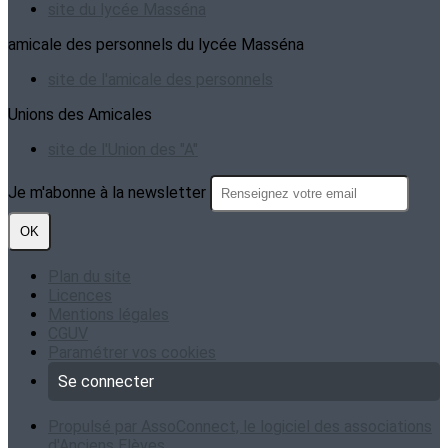
site du lycée Masséna
amicale des personnels du lycée Masséna
site de l'amicale des personnels
Unions des Amicales
site de l'Union des "A"
Je m'abonne à la newsletter
OK
Plan du site
Licences
Mentions légales
CGUV
Paramétrer vos cookies
Se connecter
Propulsé par AssoConnect, le logiciel des associations
d'Anciens Elèves