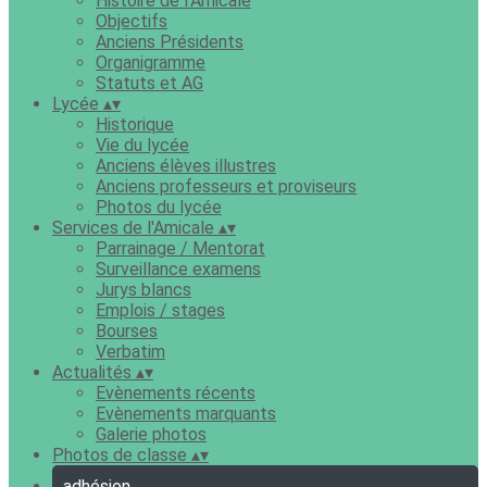
Histoire de l'Amicale
Objectifs
Anciens Présidents
Organigramme
Statuts et AG
Lycée
▴
▾
Historique
Vie du lycée
Anciens élèves illustres
Anciens professeurs et proviseurs
Photos du lycée
Services de l'Amicale
▴
▾
Parrainage / Mentorat
Surveillance examens
Jurys blancs
Emplois / stages
Bourses
Verbatim
Actualités
▴
▾
Evènements récents
Evènements marquants
Galerie photos
Photos de classe
▴
▾
adhésion