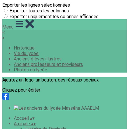
Exporter les lignes sélectionnées
Exporter toutes les colonnes
Exporter uniquement les colonnes affichées
Menu
<
>
Historique
Vie du lycée
Anciens élèves illustres
Anciens professeurs et proviseurs
Photos du lycée
Ajoutez un logo, un bouton, des réseaux sociaux
Cliquez pour éditer
Accueil
▴
▾
Amicale
▴
▾