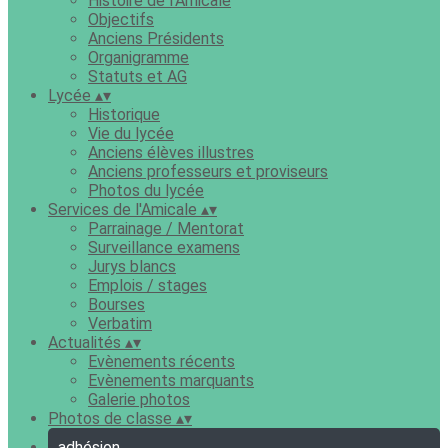
Histoire de l'Amicale
Objectifs
Anciens Présidents
Organigramme
Statuts et AG
Lycée
▴
▾
Historique
Vie du lycée
Anciens élèves illustres
Anciens professeurs et proviseurs
Photos du lycée
Services de l'Amicale
▴
▾
Parrainage / Mentorat
Surveillance examens
Jurys blancs
Emplois / stages
Bourses
Verbatim
Actualités
▴
▾
Evènements récents
Evènements marquants
Galerie photos
Photos de classe
▴
▾
adhésion