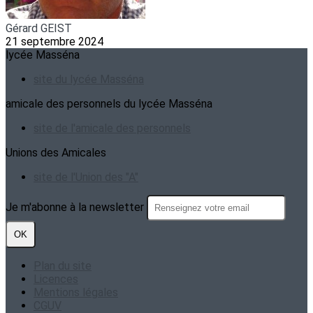
Gérard GEIST
21 septembre 2024
lycée Masséna
site du lycée Masséna
amicale des personnels du lycée Masséna
site de l'amicale des personnels
Unions des Amicales
site de l'Union des "A"
Je m'abonne à la newsletter
OK
Plan du site
Licences
Mentions légales
CGUV