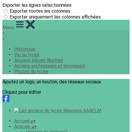
Exporter les lignes sélectionnées
Exporter toutes les colonnes
Exporter uniquement les colonnes affichées
Menu
<
>
Historique
Vie du lycée
Anciens élèves illustres
Anciens professeurs et proviseurs
Photos du lycée
Ajoutez un logo, un bouton, des réseaux sociaux
Cliquez pour éditer
Accueil
▴
▾
Amicale
▴
▾