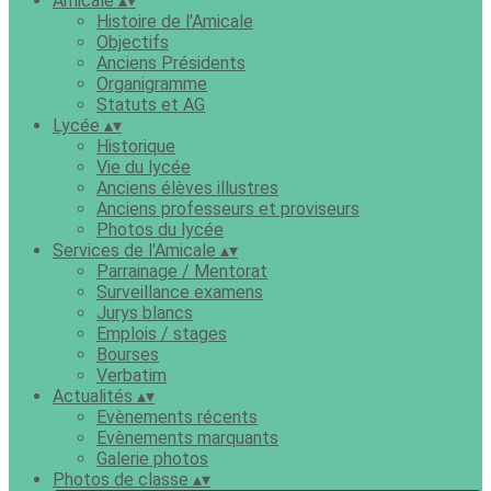
Amicale
▴
▾
Histoire de l'Amicale
Objectifs
Anciens Présidents
Organigramme
Statuts et AG
Lycée
▴
▾
Historique
Vie du lycée
Anciens élèves illustres
Anciens professeurs et proviseurs
Photos du lycée
Services de l'Amicale
▴
▾
Parrainage / Mentorat
Surveillance examens
Jurys blancs
Emplois / stages
Bourses
Verbatim
Actualités
▴
▾
Evènements récents
Evènements marquants
Galerie photos
Photos de classe
▴
▾