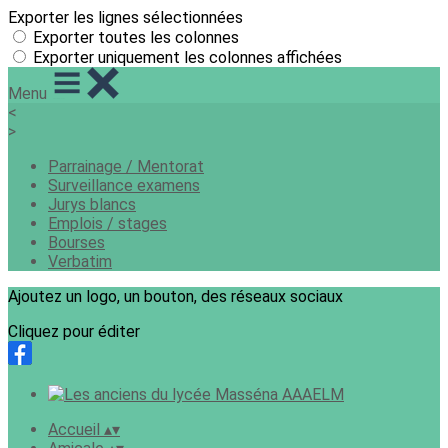
Exporter les lignes sélectionnées
Exporter toutes les colonnes
Exporter uniquement les colonnes affichées
Menu
<
>
Parrainage / Mentorat
Surveillance examens
Jurys blancs
Emplois / stages
Bourses
Verbatim
Ajoutez un logo, un bouton, des réseaux sociaux
Cliquez pour éditer
Accueil
▴
▾