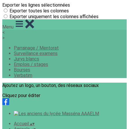
Exporter les lignes sélectionnées
Exporter toutes les colonnes
Exporter uniquement les colonnes affichées
Menu
<
>
Parrainage / Mentorat
Surveillance examens
Jurys blancs
Emplois / stages
Bourses
Verbatim
Ajoutez un logo, un bouton, des réseaux sociaux
Cliquez pour éditer
Accueil
▴
▾