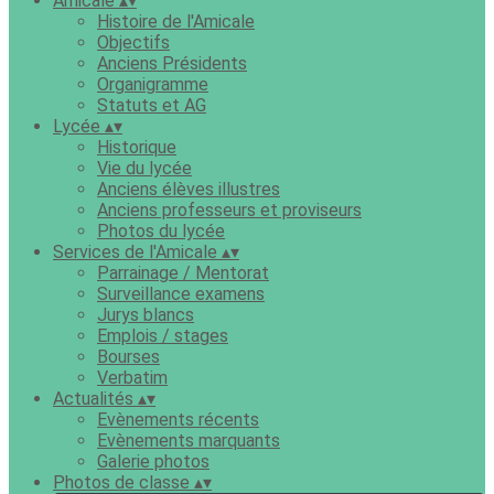
Amicale
▴
▾
Histoire de l'Amicale
Objectifs
Anciens Présidents
Organigramme
Statuts et AG
Lycée
▴
▾
Historique
Vie du lycée
Anciens élèves illustres
Anciens professeurs et proviseurs
Photos du lycée
Services de l'Amicale
▴
▾
Parrainage / Mentorat
Surveillance examens
Jurys blancs
Emplois / stages
Bourses
Verbatim
Actualités
▴
▾
Evènements récents
Evènements marquants
Galerie photos
Photos de classe
▴
▾